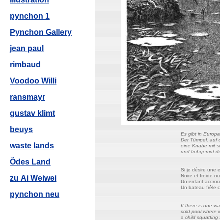
pynchon 1
Pynchon Gallery
jean paul
rimbaud
Voodoo Willi
ransmayr
gustav klimt
beuys
Es gibt in Europa
Der Tümpel, auf 
waste lands
eine Knabe mit s
und frohgemut den
Ödes Land
Si je désire une 
Noire et froide 
zu Ai Weiwei
Un enfant accroup
Un bateau frêle 
pynchon neu
If there is one wa
cold pool where i
a child squatting