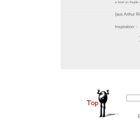
a boat as fragile 
(aus Arthur R
Inspiration: -
- Fort
- Teil de