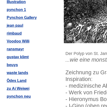
Illustration
pynchon 1
Pynchon Gallery
jean paul
rimbaud
Voodoo Willi
ransmayr
Der Polyp von St. J
gustav klimt
...wie eine mons
beuys
Zeichnung zu Gr
waste lands
Inspiration:
Ödes Land
- medizinische 
zu Ai Weiwei
- Werk von Frie
pynchon neu
- Hieronymus B
- I-Ging (oben r