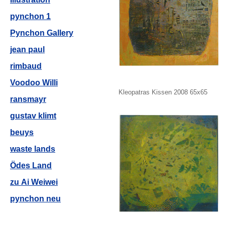
pynchon 1
Pynchon Gallery
jean paul
rimbaud
Voodoo Willi
Kleopatras Kissen 2008 65x65
ransmayr
gustav klimt
beuys
waste lands
Ödes Land
zu Ai Weiwei
pynchon neu