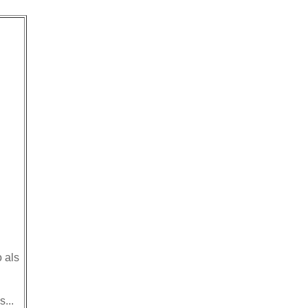
 als
...